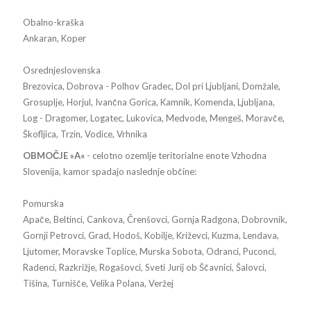
Obalno-kraška
Ankaran, Koper
Osrednjeslovenska
Brezovica, Dobrova - Polhov Gradec, Dol pri Ljubljani, Domžale,
Grosuplje, Horjul, Ivančna Gorica, Kamnik, Komenda, Ljubljana,
Log - Dragomer, Logatec, Lukovica, Medvode, Mengeš, Moravče,
Škofljica, Trzin, Vodice, Vrhnika
OBMOČJE »A«
- celotno ozemlje teritorialne enote Vzhodna
Slovenija, kamor spadajo naslednje občine:
Pomurska
Apače, Beltinci, Cankova, Črenšovci, Gornja Radgona, Dobrovnik,
Gornji Petrovci, Grad, Hodoš, Kobilje, Križevci, Kuzma, Lendava,
Ljutomer, Moravske Toplice, Murska Sobota, Odranci, Puconci,
Radenci, Razkrižje, Rogašovci, Sveti Jurij ob Ščavnici, Šalovci,
Tišina, Turnišče, Velika Polana, Veržej