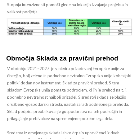
Stopnja intenzivnosti pomoči glede na lokacijo izvajanja projekta in
velikost podjetja.
Območja Sklada za pravični prehod
V obdobju 2021–2027 je v okviru prizadevanj Evropske unije za
čistejšo, bolj zeleno in podnebno nevtralno Evropsko unijo kohezijski
politiki dodan nov instrument, Sklad za pravični prehod. S tem
skladom Evropska unija pomaga področjem, ki jih je prehod na t. i.
podnebno nevtralnost najbolj prizadel. S sredstvi sklada se blažijo
družbeno-gospodarski stroški, nastali zaradi podnebnega prehoda.
Sklad podpira preoblikovanje gospodarstva na teh področjih in
prilagajanje prebivalcev na spremenjene potrebe trga dela.
Sredstva iz omejenega sklada lahko črpajo upravičenci iz dveh