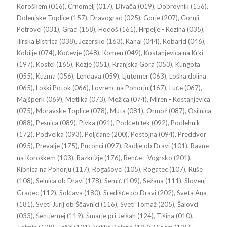
Koroškem (016), Črnomelj (017), Divača (019), Dobrovnik (156),
Dolenjske Toplice (157), Dravograd (025), Gorje (207), Gornji
Petrovci (031), Grad (158), Hodoš (161), Hrpelje - Kozina (035),
Ilirska Bistrica (038), Jezersko (163), Kanal (044), Kobarid (046),
Kobilje (074), Kočevje (048), Komen (049), Kostanjevica na Krki
(197), Kostel (165), Kozje (051), Kranjska Gora (053), Kungota
(055), Kuzma (056), Lendava (059), Ljutomer (063), Loška dolina
(065), Loški Potok (066), Lovrenc na Pohorju (167), Luče (067),
Majšperk (069), Metlika (073), Mežica (074), Miren - Kostanjevica
(075), Moravske Toplice (078), Muta (081), Ormož (087), Osilnica
(088), Pesnica (089), Pivka (091), Podčetrtek (092), Podlehnik
(172), Podvelka (093), Poljčane (200), Postojna (094), Preddvor
(095), Prevalje (175), Puconci (097), Radlje ob Dravi (101), Ravne
na Koroškem (103), Razkrižje (176), Renče - Vogrsko (201),
Ribnica na Pohorju (117), Rogašovci (105), Rogatec (107), Ruše
(108), Selnica ob Dravi (178), Semič (109), Sežana (111), Slovenj
Gradec (112), Solčava (180), Središče ob Dravi (202), Sveta Ana
(181), Sveti Jurij ob Ščavnici (116), Sveti Tomaž (205), Šalovci
(033), Šentjernej (119), Šmarje pri Jelšah (124), Tišina (010),