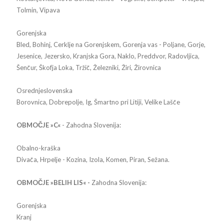
Tolmin, Vipava
Gorenjska
Bled, Bohinj, Cerklje na Gorenjskem, Gorenja vas - Poljane, Gorje,
Jesenice, Jezersko, Kranjska Gora, Naklo, Preddvor, Radovljica,
Šenčur, Škofja Loka, Tržič, Železniki, Žiri, Žirovnica
Osrednjeslovenska
Borovnica, Dobrepolje, Ig, Šmartno pri Litiji, Velike Lašče
OBMOČJE »C«
- Zahodna Slovenija:
Obalno-kraška
Divača, Hrpelje - Kozina, Izola, Komen, Piran, Sežana.
OBMOČJE »BELIH LIS« -
Zahodna Slovenija:
Gorenjska
Kranj