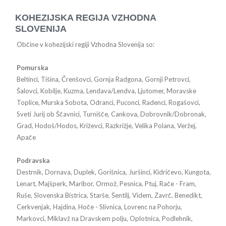
KOHEZIJSKA REGIJA VZHODNA
SLOVENIJA
Občine v kohezijski regiji Vzhodna Slovenija so:
Pomurska
Beltinci, Tišina, Črenšovci, Gornja Radgona, Gornji Petrovci,
Šalovci, Kobilje, Kuzma, Lendava/Lendva, Ljutomer, Moravske
Toplice, Murska Sobota, Odranci, Puconci, Radenci, Rogašovci,
Sveti Jurij ob Ščavnici, Turnišče, Cankova, Dobrovnik/Dobronak,
Grad, Hodoš/Hodos, Križevci, Razkrižje, Velika Polana, Veržej,
Apače
Podravska
Destrnik, Dornava, Duplek, Gorišnica, Juršinci, Kidričevo, Kungota,
Lenart, Majšperk, Maribor, Ormož, Pesnica, Ptuj, Rače - Fram,
Ruše, Slovenska Bistrica, Starše, Šentilj, Videm, Zavrč, Benedikt,
Cerkvenjak, Hajdina, Hoče - Slivnica, Lovrenc na Pohorju,
Markovci, Miklavž na Dravskem polju, Oplotnica, Podlehnik,