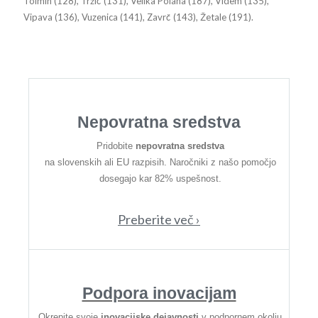
Tolmin (128), Tržič (131), Velika Polana (187), Videm (135),
Vipava (136), Vuzenica (141), Zavrč (143), Žetale (191).
Nepovratna sredstva
Pridobite
nepovratna sredstva
na slovenskih ali EU razpisih. Naročniki z našo pomočjo
dosegajo kar 82% uspešnost.
Preberite več ›
Podpora inovacijam
Okrepite svoje
inovacijske dejavnosti
v podpornem okolju