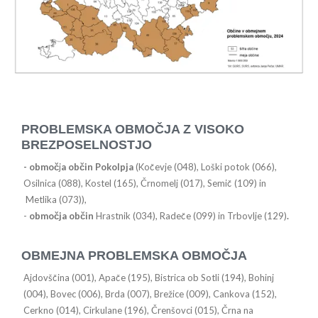
PROBLEMSKA OBMOČJA Z VISOKO
BREZPOSELNOSTJO
- območ
j
a občin Pokolpja
(Kočevje (048), Loški potok (066),
Osilnica (088), Kostel (165), Črnomelj (017), Semič (109) in
Metlika (073)),
-
območja občin
Hrastnik (034), Radeče (099) in Trbovlje (129)
.
OBMEJNA PROBLEMSKA OBMOČJA
Ajdovščina (001), Apače (195), Bistrica ob Sotli (194), Bohinj
(004), Bovec (006), Brda (007), Brežice (009), Cankova (152),
Cerkno (014), Cirkulane (196), Črenšovci (015), Črna na