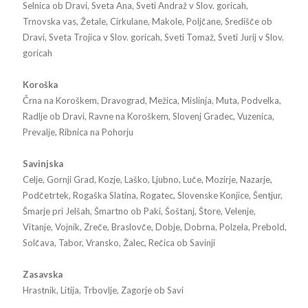
Selnica ob Dravi, Sveta Ana, Sveti Andraž v Slov. goricah,
Trnovska vas, Žetale, Cirkulane, Makole, Poljčane, Središče ob
Dravi, Sveta Trojica v Slov. goricah, Sveti Tomaž, Sveti Jurij v Slov.
goricah
Koroška
Črna na Koroškem, Dravograd, Mežica, Mislinja, Muta, Podvelka,
Radlje ob Dravi, Ravne na Koroškem, Slovenj Gradec, Vuzenica,
Prevalje, Ribnica na Pohorju
Savinjska
Celje, Gornji Grad, Kozje, Laško, Ljubno, Luče, Mozirje, Nazarje,
Podčetrtek, Rogaška Slatina, Rogatec, Slovenske Konjice, Šentjur,
Šmarje pri Jelšah, Šmartno ob Paki, Šoštanj, Štore, Velenje,
Vitanje, Vojnik, Zreče, Braslovče, Dobje, Dobrna, Polzela, Prebold,
Solčava, Tabor, Vransko, Žalec, Rečica ob Savinji
Zasavska
Hrastnik, Litija, Trbovlje, Zagorje ob Savi