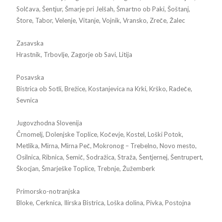
Solčava, Šentjur, Šmarje pri Jelšah, Šmartno ob Paki, Šoštanj,
Štore, Tabor, Velenje, Vitanje, Vojnik, Vransko, Zreče, Žalec
Zasavska
Hrastnik, Trbovlje, Zagorje ob Savi, Litija
Posavska
Bistrica ob Sotli, Brežice, Kostanjevica na Krki, Krško, Radeče,
Sevnica
Jugovzhodna Slovenija
Črnomelj, Dolenjske Toplice, Kočevje, Kostel, Loški Potok,
Metlika, Mirna, Mirna Peč, Mokronog – Trebelno, Novo mesto,
Osilnica, Ribnica, Semič, Sodražica, Straža, Šentjernej, Šentrupert,
Škocjan, Šmarješke Toplice, Trebnje, Žužemberk
Primorsko-notranjska
Bloke, Cerknica, Ilirska Bistrica, Loška dolina, Pivka, Postojna