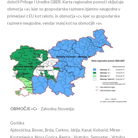
določil Priloge I Uredbe GBER. Karta regionalne pomoči vključuje
območja »a«, kjer so gospodarske razmere izjemno neugodne v
primerjavi z EU kot celoto, in območja »c«, kjer so gospodarske
razmere neugodne, vendar manj kot na območjih »a«.
OBMOČJE »C«
- Zahodna Slovenija:
Goriška
Ajdovščina, Bovec, Brda, Cerkno, Idrija, Kanal, Kobarid, Miren -
Kostanjevica, Nova Gorica, Renče - Vogrsko, Šempeter - Vrtojba,