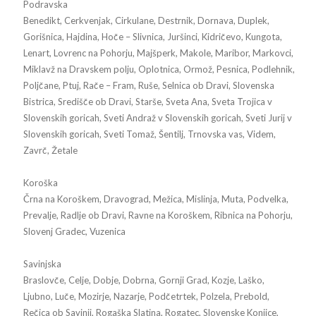
Podravska
Benedikt, Cerkvenjak, Cirkulane, Destrnik, Dornava, Duplek,
Gorišnica, Hajdina, Hoče – Slivnica, Juršinci, Kidričevo, Kungota,
Lenart, Lovrenc na Pohorju, Majšperk, Makole, Maribor, Markovci,
Miklavž na Dravskem polju, Oplotnica, Ormož, Pesnica, Podlehnik,
Poljčane, Ptuj, Rače – Fram, Ruše, Selnica ob Dravi, Slovenska
Bistrica, Središče ob Dravi, Starše, Sveta Ana, Sveta Trojica v
Slovenskih goricah, Sveti Andraž v Slovenskih goricah, Sveti Jurij v
Slovenskih goricah, Sveti Tomaž, Šentilj, Trnovska vas, Videm,
Zavrč, Žetale
Koroška
Črna na Koroškem, Dravograd, Mežica, Mislinja, Muta, Podvelka,
Prevalje, Radlje ob Dravi, Ravne na Koroškem, Ribnica na Pohorju,
Slovenj Gradec, Vuzenica
Savinjska
Braslovče, Celje, Dobje, Dobrna, Gornji Grad, Kozje, Laško,
Ljubno, Luče, Mozirje, Nazarje, Podčetrtek, Polzela, Prebold,
Rečica ob Savinji, Rogaška Slatina, Rogatec, Slovenske Konjice,