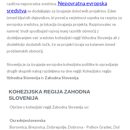
Nepovratna evropska
različna nepovratna sredstva.
sredstva
se dodeljujejo za izvajanje določenih projektov. Eden
izmed ključnih dejavnikov, ki poveča verjetnost uspeha na razpisu za
evropska sredstva, je lokacija izvajanja projekta. Razpisovalec se
namreč trudi spodbujati razvoj manj razvitih območij z
dodeljevanjem več sredstev kohezijski regiji Vzhodna Slovenija ali z
dodelitvijo dodatnih točk, če se projekt izvaja na katerem izmed
problemskih območij.
Slovenija je za izvajanje evropske kohezijske politike in opravljanje
drugih skupnih nalog razdeljena na dve regiji: Kohezijsko regijo
Vzhodna Slovenija
in
Zahodna Slovenija
.
KOHEZIJSKA REGIJA ZAHODNA
SLOVENIJA
Občine v kohezijski regiji Zahodna Slovenija so:
Osrednjeslovenska
Borovnica, Brezovica, Dobrepolje, Dobrova - Polhov Gradec, Dol