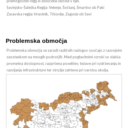
premogovnih regij in določene občine v njih.
Savinjsko-Šaleška Regija: Velenje, Šoštanj, Šmartno ob Paki
Zasavska regija: Hrastnik, Trbovlje, Zagorje ob Savi
Problemska območja
Problemska območja se zaradi različnih razlogov soočajo z razvojnim
zaostankom na mnogih področjih. Med poglavitnimi vzroki so slabša
prometna dostopnost, razpršena poselitev, težave pri vzdrževanju in
razvijanju infrastrukture ter strožje zahteve pri varstvu okolja.