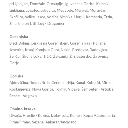
pri Ljubljani, Domžale, Grosuplje, Ig, Ivančna Gorica, Kamnik,
Ljubljana, Logatec, Lukovica, Medvode, Mengeš, Moravče,
Škofljica, Velike Lašče, Vodice, Vrhnika, Horjul, Komenda, Trzin,
Šmartno pri Litiji, Log - Dragomer
Gorenjska
Bled, Bohinj, Cerklje na Gorenjskem, Gorenja vas - Poljane,
Jesenice, Kranj, Kranjska Gora, Naklo, Preddvor, Radovljica,
Šenčur, Škofja Loka, Tržič, Železniki, Žiri, Jezersko, Žirovnica,
Gorje
Goriška
Ajdovščina, Bovec, Brda, Cerkno, Idrija, Kanal, Kobarid, Miren -
Kostanjevica, Nova Gorica, Tolmin, Vipava, Šempeter - Vrtojba,
Renče - Vogrsko
Obalno-kraška
Divača, Hrpelje - Kozina, Izola/Isola, Komen, Koper/Capodistria,
Piran/Pirano, Sežana, Ankaran/Ancarano